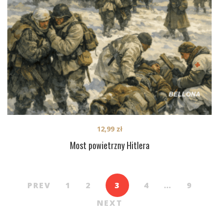
12,99
zł
Most powietrzny Hitlera
PREV
1
2
3
4
…
9
NEXT