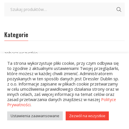
Kategorie
zobacz wszystkie
Ta strona wykorzystuje pliki cookie, przy czym odbywa się
Wielcy Humaniści – 02.03.2026
to zgodnie z aktualnymi ustawieniami Twojej przeglądarki,
które możesz w każdej chwili zmienić. Administratorem
Kolekcje Biedronka - 16.03.2026
pozyskanych w ten sposób danych jest Dressler Dublin sp.
z o.o. Informacje zapisane w plikach cookie przetwarzamy
Wielcy Humaniści – 16.03.2026
w celu umożliwienia prawidłowego działania strony oraz w
innych celach, zaś więcej informacji na temat celów oraz
Kolekcje Biedronka - 13.04.2026
zasad przetwarzania danych znajdziesz w naszej
Polityce
Prywatności
.
Kolekcje Biedronka
Ustawienia zaawansowane
Zezwól na wszystkie
Kolekcje Biedronka - 16.02.2026