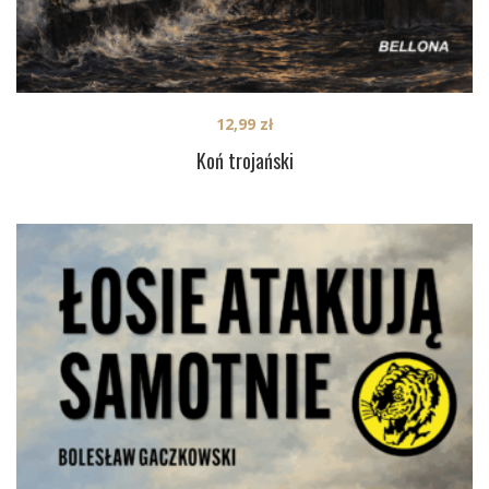
12,99
zł
Koń trojański