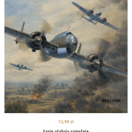
12,99
zł
Łosie atakują samotnie