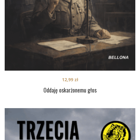
12,99
zł
Oddaję oskarżonemu głos