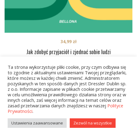
34,99
zł
Jak zdobyć przyjaciół i zjednać sobie ludzi
Ta strona wykorzystuje pliki cookie, przy czym odbywa się
to zgodnie z aktualnymi ustawieniami Twojej przeglądarki,
PREV
1
2
3
…
9
NEXT
które możesz w każdej chwili zmienić. Administratorem
pozyskanych w ten sposób danych jest Dressler Dublin sp.
z o.o. Informacje zapisane w plikach cookie przetwarzamy
w celu umożliwienia prawidłowego działania strony oraz w
innych celach, zaś więcej informacji na temat celów oraz
zasad przetwarzania danych znajdziesz w naszej
Polityce
Prywatności
.
Ustawienia zaawansowane
Zezwól na wszystkie
Kategorie