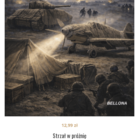
12,99
zł
Strzał w próżnię