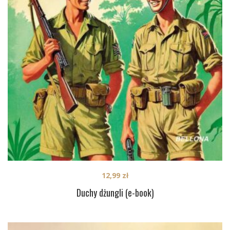
12,99
zł
Duchy dżungli (e-book)