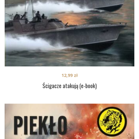
12,99
zł
Ścigacze atakują (e-book)