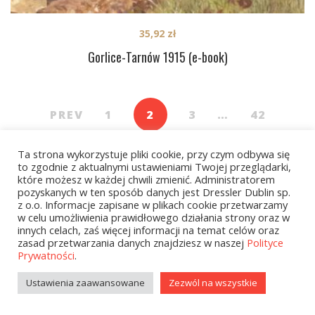
35,92
zł
Gorlice-Tarnów 1915 (e-book)
PREV
1
2
3
…
42
NEXT
Ta strona wykorzystuje pliki cookie, przy czym odbywa się
to zgodnie z aktualnymi ustawieniami Twojej przeglądarki,
które możesz w każdej chwili zmienić. Administratorem
pozyskanych w ten sposób danych jest Dressler Dublin sp.
z o.o. Informacje zapisane w plikach cookie przetwarzamy
w celu umożliwienia prawidłowego działania strony oraz w
innych celach, zaś więcej informacji na temat celów oraz
zasad przetwarzania danych znajdziesz w naszej
Polityce
Kategorie
Prywatności
.
Ustawienia zaawansowane
Zezwól na wszystkie
zobacz wszystkie