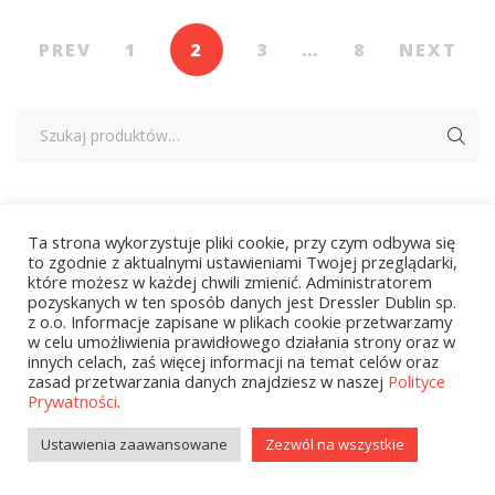
PREV
1
2
3
…
8
NEXT
Kategorie
Ta strona wykorzystuje pliki cookie, przy czym odbywa się
to zgodnie z aktualnymi ustawieniami Twojej przeglądarki,
które możesz w każdej chwili zmienić. Administratorem
pozyskanych w ten sposób danych jest Dressler Dublin sp.
zobacz wszystkie
z o.o. Informacje zapisane w plikach cookie przetwarzamy
w celu umożliwienia prawidłowego działania strony oraz w
Wielcy Humaniści – 02.03.2026
innych celach, zaś więcej informacji na temat celów oraz
zasad przetwarzania danych znajdziesz w naszej
Polityce
Kolekcje Biedronka - 16.03.2026
Prywatności
.
Wielcy Humaniści – 16.03.2026
Ustawienia zaawansowane
Zezwól na wszystkie
Kolekcje Biedronka - 13.04.2026