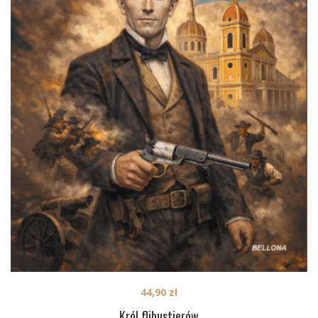
44,90
zł
Król flibustierów