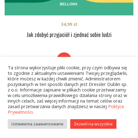
34,99
zł
Jak zdobyć przyjaciół i zjednać sobie ludzi
PREV
1
2
3
…
127
Ta strona wykorzystuje pliki cookie, przy czym odbywa się
NEXT
to zgodnie z aktualnymi ustawieniami Twojej przeglądarki,
które możesz w każdej chwili zmienić. Administratorem
pozyskanych w ten sposób danych jest Dressler Dublin sp.
z o.o. Informacje zapisane w plikach cookie przetwarzamy
w celu umożliwienia prawidłowego działania strony oraz w
innych celach, zaś więcej informacji na temat celów oraz
zasad przetwarzania danych znajdziesz w naszej
Polityce
Prywatności
.
Kategorie
Ustawienia zaawansowane
Zezwól na wszystkie
zobacz wszystkie