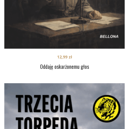
12,99
zł
Oddaję oskarżonemu głos