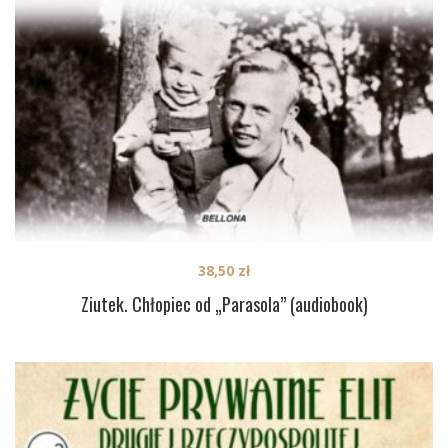
38,50
zł
Ziutek. Chłopiec od „Parasola” (audiobook)