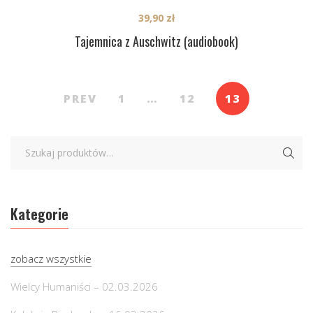
39,90
zł
Tajemnica z Auschwitz (audiobook)
PREV
1
…
12
13
Kategorie
zobacz wszystkie
Wielcy Humaniści – 02.03.2026