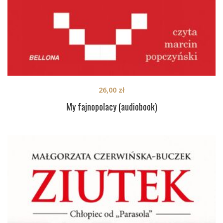
26,00
zł
My fajnopolacy (audiobook)