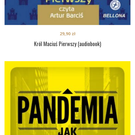
29,90
zł
Król Maciuś Pierwszy (audiobook)