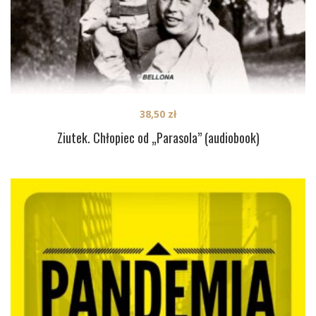
38,50
zł
Ziutek. Chłopiec od „Parasola” (audiobook)