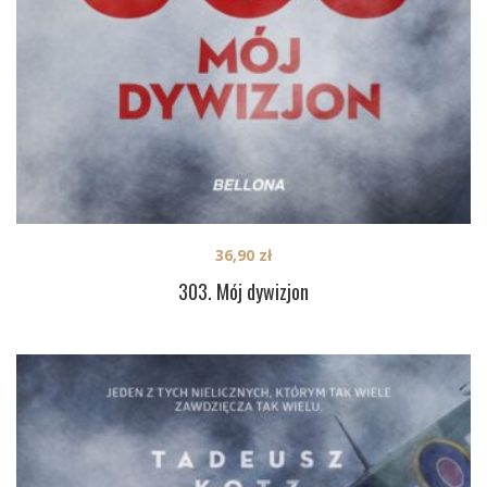
36,90
zł
303. Mój dywizjon