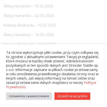
Wielcy Humaniści - 16.02.2026
Wielcy Humaniści – 02.03.2026
Kolekcje Biedronka - 16.03.2026
Wielcy Humaniści – 16.03.2026
Kolekcje Biedronka - 13.04.2026
Ta strona wykorzystuje pliki cookie, przy czym odbywa się
Książki
to zgodnie z aktualnymi ustawieniami Twojej przeglądarki,
które możesz w każdej chwili zmienić. Administratorem
E-booki
pozyskanych w ten sposób danych jest Dressler Dublin sp.
z o.o. Informacje zapisane w plikach cookie przetwarzamy
Audiobooki
w celu umożliwienia prawidłowego działania strony oraz w
innych celach, zaś więcej informacji na temat celów oraz
zasad przetwarzania danych znajdziesz w naszej
Polityce
Prywatności
.
Bestseller / Nowość / Zapowiedź
Ustawienia zaawansowane
Zezwól na wszystkie
Bestseller