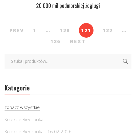
20 000 mil podmorskiej żeglugi
PREV
1
…
120
121
122
…
126
NEXT
Kategorie
zobacz wszystkie
Kolekcje Biedronka
Kolekcje Biedronka - 16.02.2026