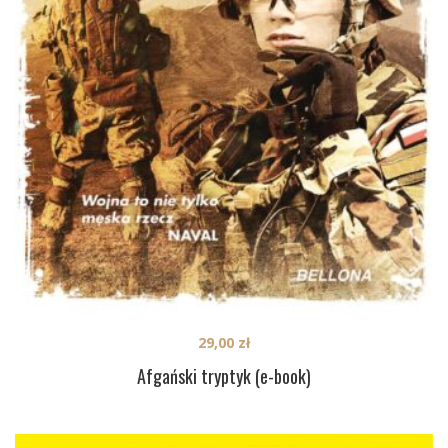
29,00
zł
Afgański tryptyk (e-book)