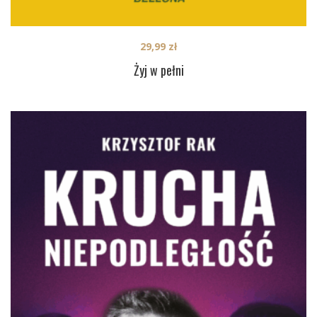
29,99
zł
Żyj w pełni