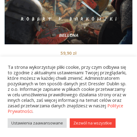
59,90
zł
Siemowit Zacny. Cykl Przodkowie. Tom 4
Ta strona wykorzystuje pliki cookie, przy czym odbywa się
to zgodnie z aktualnymi ustawieniami Twojej przeglądarki,
które możesz w każdej chwili zmienić. Administratorem
pozyskanych w ten sposób danych jest Dressler Dublin sp.
1
2
…
9
NEXT
z o.o. Informacje zapisane w plikach cookie przetwarzamy
w celu umożliwienia prawidłowego działania strony oraz w
innych celach, zaś więcej informacji na temat celów oraz
zasad przetwarzania danych znajdziesz w naszej
Polityce
Prywatności
.
Ustawienia zaawansowane
Zezwól na wszystkie