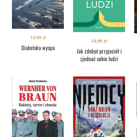
12,99
zł
34,99
zł
Diabelska wyspa
Jak zdobyć przyjaciół i
zjednać sobie ludzi