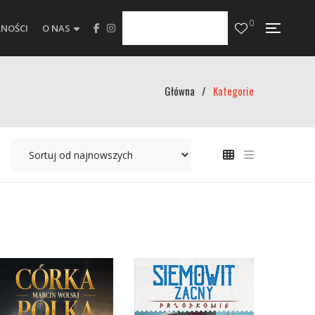
0
NOŚCI
O NAS
Główna
/
Kategorie