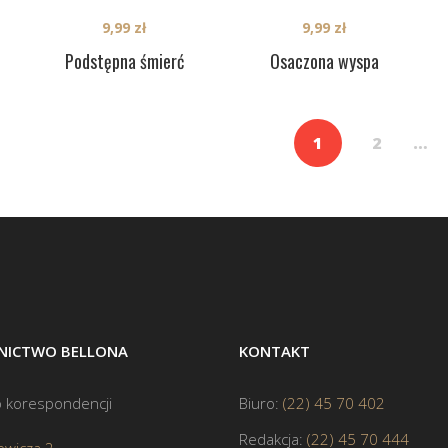
9,99
zł
9,99
zł
Podstępna śmierć
Osaczona wyspa
1
2
…
ICTWO BELLONA
KONTAKT
 korespondencji
Biuro:
(22) 45 70 402
Redakcja:
(22) 45 70 444
ewicza 2