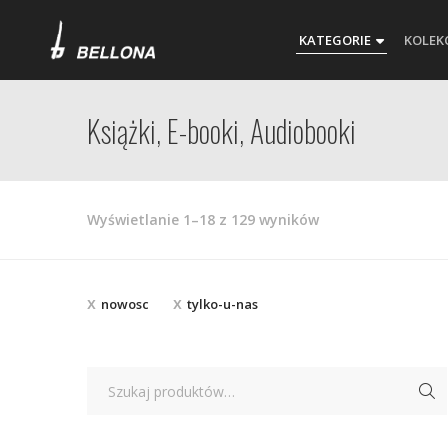
KATEGORIE
KOLEK
Książki, E-booki, Audiobooki
Posortowane
Wyświetlanie 1–18 z 129 wyników
według
najnowszych
nowosc
tylko-u-nas