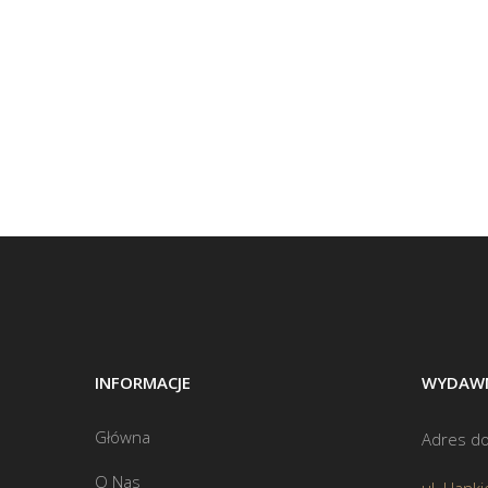
INFORMACJE
WYDAWN
Główna
Adres do
O Nas
ul. Hanki