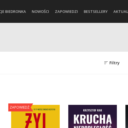
CJE BIEDRONKA
NOWOŚCI
ZAPOWIEDZI
BESTSELLERY
AKTUAL
Filtry
ZAPOWIEDŹ