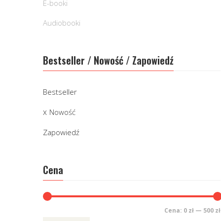
E-booki
Audiobooki
Bestseller / Nowość / Zapowiedź
Bestseller
Nowość
Zapowiedź
Cena
Cena:
0 zł
—
500 zł