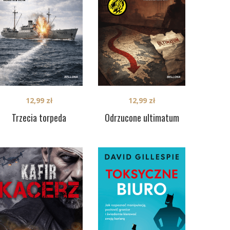
12,99
zł
12,99
zł
Trzecia torpeda
Odrzucone ultimatum