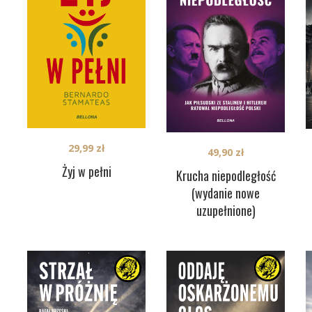
29,99
zł
49,90
zł
Żyj w pełni
Krucha niepodległość
(wydanie nowe
uzupełnione)