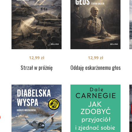
12,99
zł
12,99
zł
Strzał w próżnię
Oddaję oskarżonemu głos