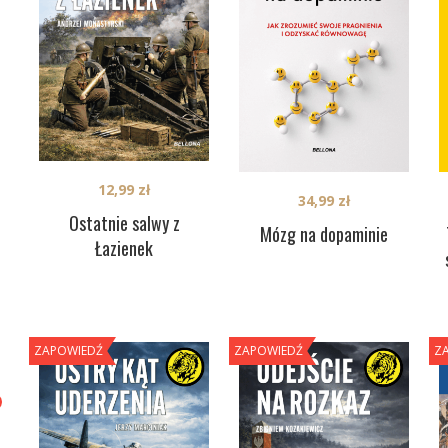
12,99
zł
34,99
zł
Ostatnie salwy z
Mózg na dopaminie
Łazienek
ZAPOWIEDŹ
ZAPOWIEDŹ
Z