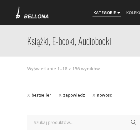
KATEGORIE
KOLEK
Książki, E-booki, Audiobooki
Posortowane
Wyświetlanie 1–18 z 156 wyników
według
najnowszych
bestseller
zapowiedz
nowosc