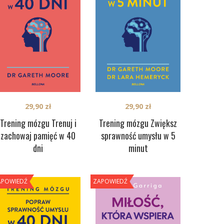
29,90
zł
29,90
zł
Trening mózgu Trenuj i
Trening mózgu Zwiększ
zachowaj pamięć w 40
sprawność umysłu w 5
dni
minut
APOWIEDŹ
ZAPOWIEDŹ