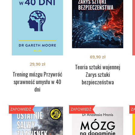
69,90
zł
29,90
zł
Teoria sztuki wojennej
Trening mózgu Przywróć
Zarys sztuki
sprawność umysłu w 40
bezpieczeństwa
dni
ZAPOWIEDŹ
ZAPOWIEDŹ
Z