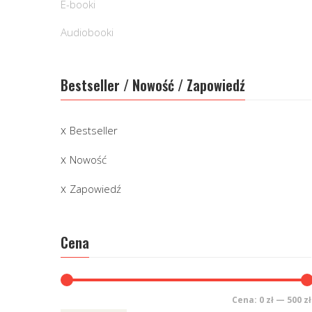
E-booki
Audiobooki
Bestseller / Nowość / Zapowiedź
Bestseller
Nowość
Zapowiedź
Cena
Cena:
0 zł
—
500 zł