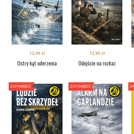
12,99
zł
12,99
zł
Ostry kąt uderzenia
Odejście na rozkaz
ZAPOWIEDŹ
ZAPOWIEDŹ
Z