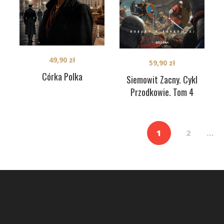
49,90
zł
59,90
zł
Córka Polka
Siemowit Zacny. Cykl
Przodkowie. Tom 4
1
2
…