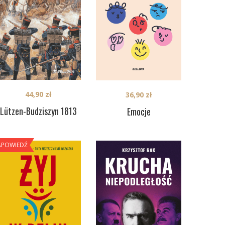
44,90
zł
36,90
zł
Lützen-Budziszyn 1813
Emocje
APOWIEDŹ