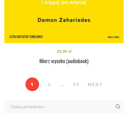
29,99
zł
Mierz wysoko (audiobook)
1
2
…
13
NEXT