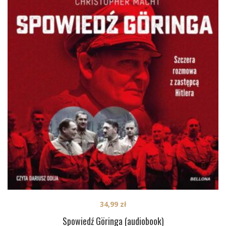
34,99
zł
Spowiedź Göringa (audiobook)