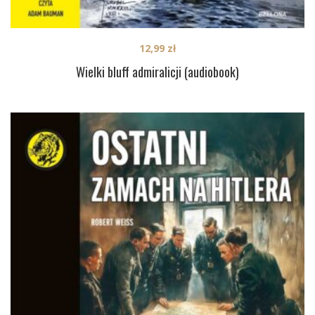
12,99
zł
Wielki bluff admiralicji (audiobook)