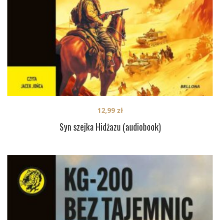
12,99
zł
Syn szejka Hidżazu (audiobook)