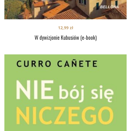
12,99
zł
W dywizjonie Kubusiów (e-book)