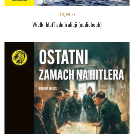
12,99
zł
Wielki bluff admiralicji (audiobook)