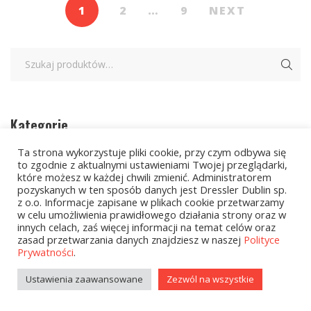
1
2
…
9
NEXT
Kategorie
Ta strona wykorzystuje pliki cookie, przy czym odbywa się
to zgodnie z aktualnymi ustawieniami Twojej przeglądarki,
zobacz wszystkie
które możesz w każdej chwili zmienić. Administratorem
pozyskanych w ten sposób danych jest Dressler Dublin sp.
Wielcy Humaniści – 02.03.2026
z o.o. Informacje zapisane w plikach cookie przetwarzamy
w celu umożliwienia prawidłowego działania strony oraz w
Kolekcje Biedronka - 16.03.2026
innych celach, zaś więcej informacji na temat celów oraz
zasad przetwarzania danych znajdziesz w naszej
Polityce
Prywatności
.
Wielcy Humaniści – 16.03.2026
Ustawienia zaawansowane
Zezwól na wszystkie
Kolekcje Biedronka - 13.04.2026
Kolekcje Biedronka