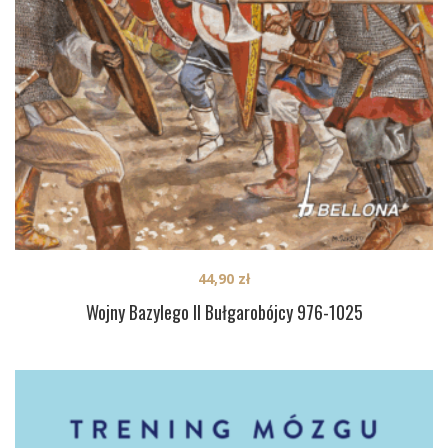
44,90
zł
Wojny Bazylego II Bułgarobójcy 976-1025