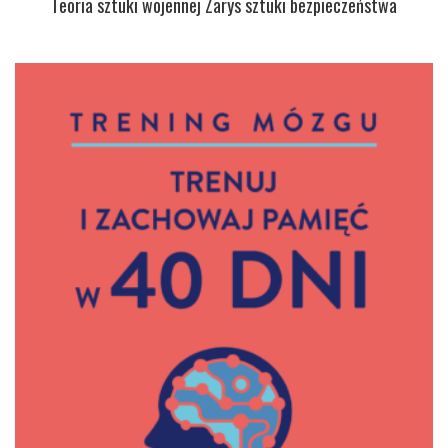
Teoria sztuki wojennej Zarys sztuki bezpieczeństwa