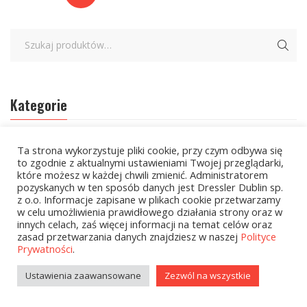
Kategorie
zobacz wszystkie
Ta strona wykorzystuje pliki cookie, przy czym odbywa się
to zgodnie z aktualnymi ustawieniami Twojej przeglądarki,
które możesz w każdej chwili zmienić. Administratorem
Wielcy Humaniści – 02.03.2026
pozyskanych w ten sposób danych jest Dressler Dublin sp.
z o.o. Informacje zapisane w plikach cookie przetwarzamy
Kolekcje Biedronka - 16.03.2026
w celu umożliwienia prawidłowego działania strony oraz w
innych celach, zaś więcej informacji na temat celów oraz
Wielcy Humaniści – 16.03.2026
zasad przetwarzania danych znajdziesz w naszej
Polityce
Prywatności
.
Kolekcje Biedronka - 13.04.2026
Ustawienia zaawansowane
Zezwól na wszystkie
Kolekcje Biedronka