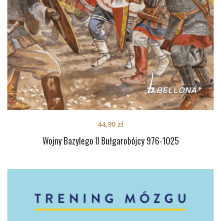
44,90
zł
Wojny Bazylego II Bułgarobójcy 976-1025