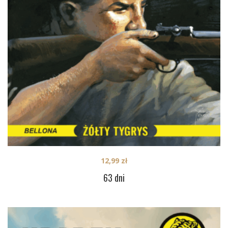
12,99
zł
63 dni