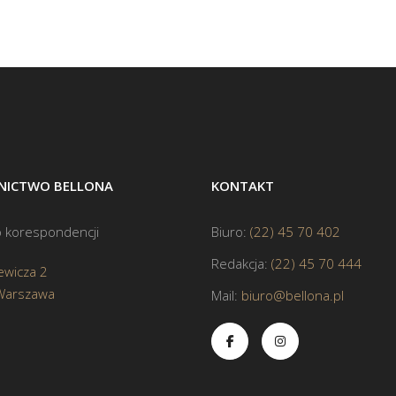
ICTWO BELLONA
KONTAKT
 korespondencji
Biuro:
(22) 45 70 402
Redakcja:
(22) 45 70 444
ewicza 2
Warszawa
Mail:
biuro@bellona.pl