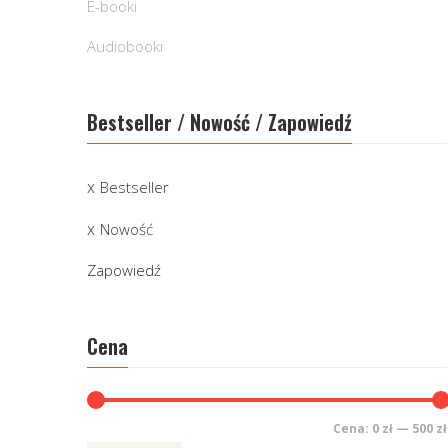
E-booki
Audiobooki
Bestseller / Nowość / Zapowiedź
Bestseller
Nowość
Zapowiedź
Cena
Cena:
0 zł
—
500 zł