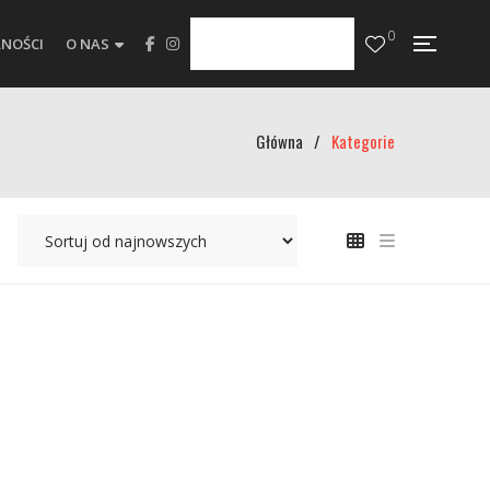
0
NOŚCI
O NAS
Główna
/
Kategorie