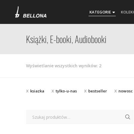
KATEGORIE
KOLEK
Książki, E-booki, Audiobooki
Posortowane
Wyświetlanie wszystkich wyników: 2
według
najnowszych
ksiazka
tylko-u-nas
bestseller
nowosc