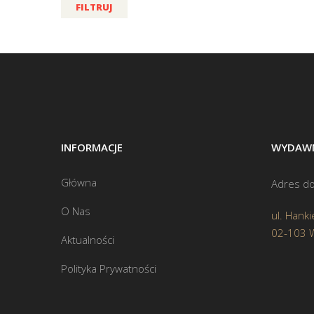
FILTRUJ
INFORMACJE
WYDAWN
Główna
Adres do
O Nas
ul. Hanki
02-103 
Aktualności
Polityka Prywatności