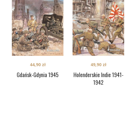
44,90
zł
49,90
zł
Gdańsk-Gdynia 1945
Holenderskie Indie 1941-
1942