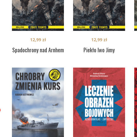
12,99
zł
12,99
zł
Spadochrony nad Arnhem
Piekło Iwo Jimy