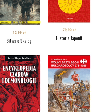
79,90
zł
12,99
zł
Historia Japonii
Bitwa o Skaldę