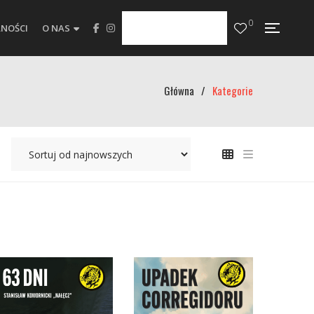
0
NOŚCI
O NAS
Główna
/
Kategorie