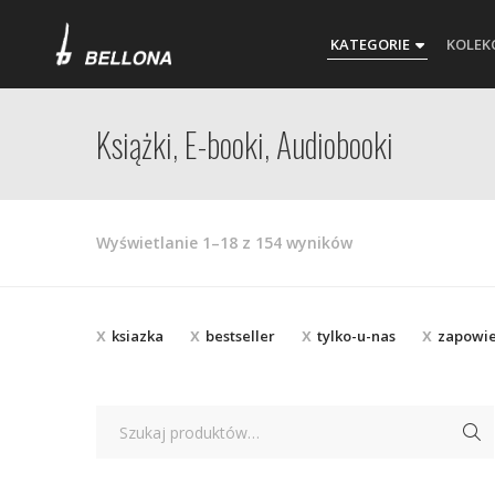
KATEGORIE
KOLEK
Książki, E-booki, Audiobooki
Posortowane
Wyświetlanie 1–18 z 154 wyników
według
najnowszych
ksiazka
bestseller
tylko-u-nas
zapowi