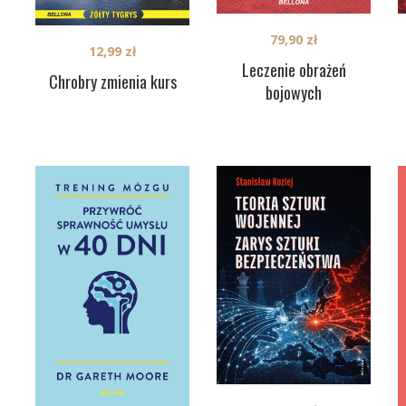
79,90
zł
12,99
zł
Leczenie obrażeń
Chrobry zmienia kurs
bojowych