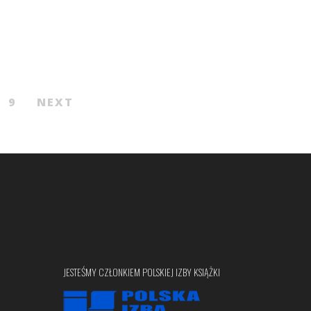
9
NEXT
JESTEŚMY CZŁONKIEM POLSKIEJ IZBY KSIĄŻKI