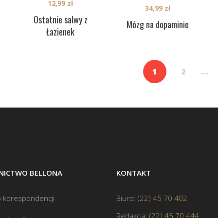
12,99
zł
34,99
zł
Ostatnie salwy z
Mózg na dopaminie
Łazienek
1
2
…
ICTWO BELLONA
KONTAKT
 korespondencji
Biuro:
(22) 45 70 402
Redakcja:
(22) 45 70 444