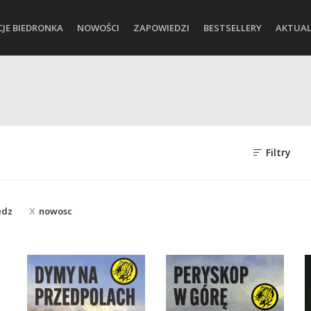
CJE BIEDRONKA
NOWOŚCI
ZAPOWIEDZI
BESTSELLERY
AKTUAL
Filtry
edz
nowosc