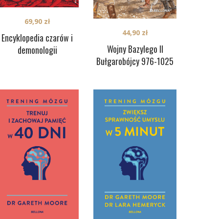
69,90
zł
44,90
zł
Encyklopedia czarów i
Wojny Bazylego II
demonologii
Bułgarobójcy 976-1025