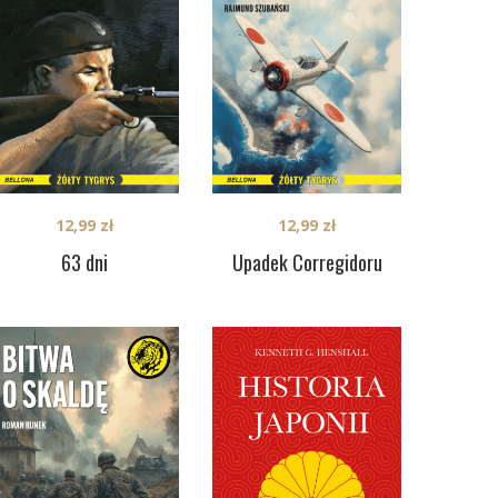
12,99
zł
12,99
zł
63 dni
Upadek Corregidoru