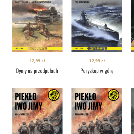
12,99
zł
12,99
zł
Dymy na przedpolach
Peryskop w górę