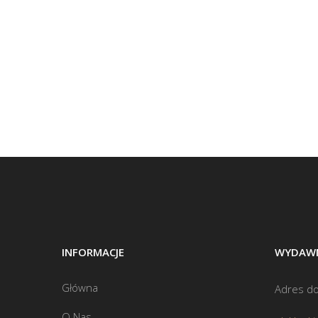
INFORMACJE
WYDAWN
Główna
Adres do
O Nas