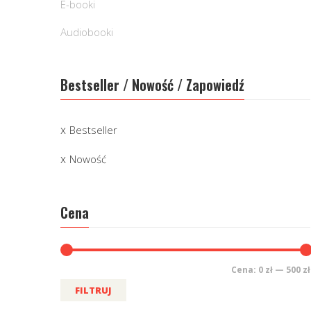
E-booki
Audiobooki
Bestseller / Nowość / Zapowiedź
Bestseller
Nowość
Cena
Cena:
0 zł
—
500 zł
FILTRUJ