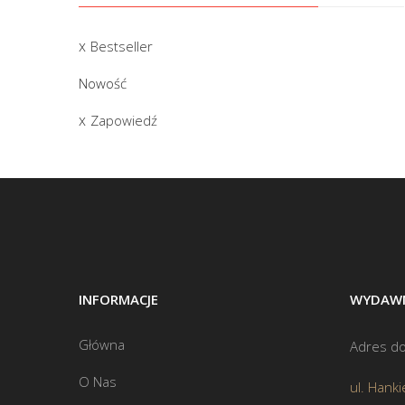
Bestseller
Nowość
Zapowiedź
INFORMACJE
WYDAWN
Główna
Adres do
O Nas
ul. Hanki