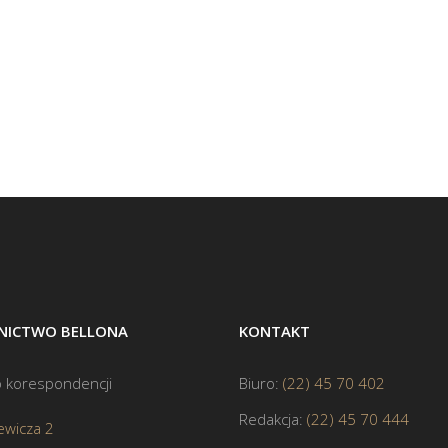
ICTWO BELLONA
KONTAKT
 korespondencji
Biuro:
(22) 45 70 402
Redakcja:
(22) 45 70 444
ewicza 2