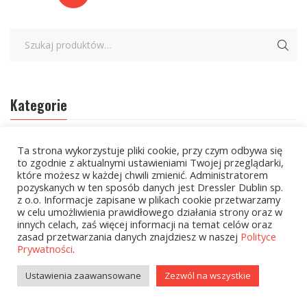
Kategorie
zobacz wszystkie
Ta strona wykorzystuje pliki cookie, przy czym odbywa się
to zgodnie z aktualnymi ustawieniami Twojej przeglądarki,
które możesz w każdej chwili zmienić. Administratorem
Kolekcje Biedronka
pozyskanych w ten sposób danych jest Dressler Dublin sp.
z o.o. Informacje zapisane w plikach cookie przetwarzamy
Kolekcje Biedronka - 16.02.2026
w celu umożliwienia prawidłowego działania strony oraz w
innych celach, zaś więcej informacji na temat celów oraz
Wielcy Humaniści - 16.02.2026
zasad przetwarzania danych znajdziesz w naszej
Polityce
Prywatności
.
Wielcy Humaniści – 02.03.2026
Ustawienia zaawansowane
Zezwól na wszystkie
Kolekcje Biedronka - 16.03.2026