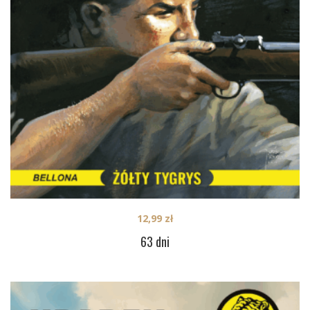
12,99
zł
63 dni