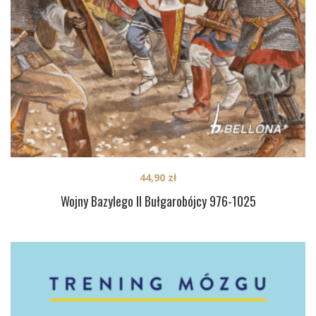
44,90
zł
Wojny Bazylego II Bułgarobójcy 976-1025