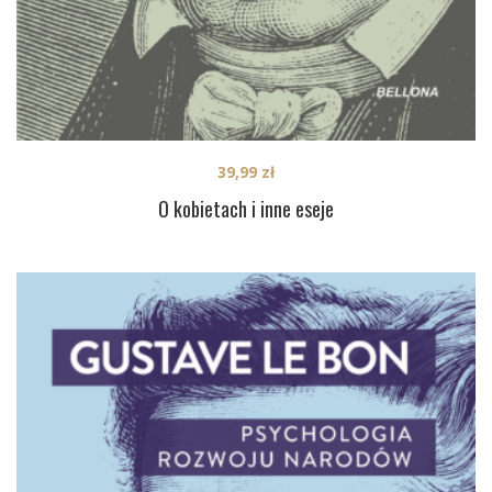
39,99
zł
O kobietach i inne eseje