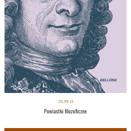
39,99
zł
Powiastki filozoficzne