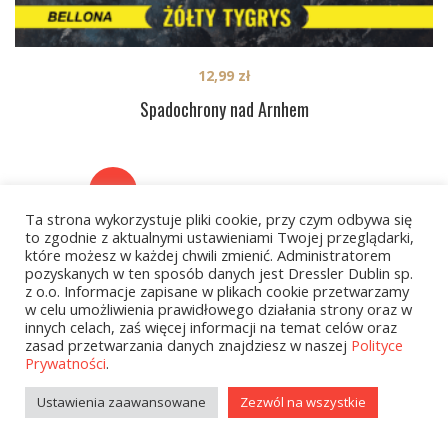
12,99
zł
Spadochrony nad Arnhem
1
2
…
10
NEXT
Ta strona wykorzystuje pliki cookie, przy czym odbywa się
to zgodnie z aktualnymi ustawieniami Twojej przeglądarki,
które możesz w każdej chwili zmienić. Administratorem
pozyskanych w ten sposób danych jest Dressler Dublin sp.
z o.o. Informacje zapisane w plikach cookie przetwarzamy
w celu umożliwienia prawidłowego działania strony oraz w
innych celach, zaś więcej informacji na temat celów oraz
zasad przetwarzania danych znajdziesz w naszej
Polityce
Kategorie
Prywatności
.
Ustawienia zaawansowane
Zezwól na wszystkie
zobacz wszystkie