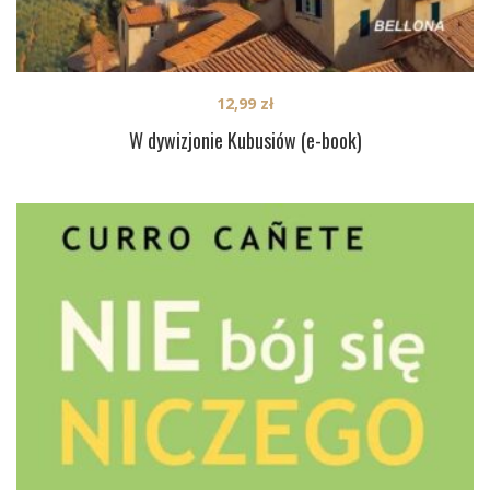
12,99
zł
W dywizjonie Kubusiów (e-book)