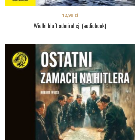
12,99
zł
Wielki bluff admiralicji (audiobook)