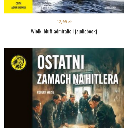
12,99
zł
Wielki bluff admiralicji (audiobook)