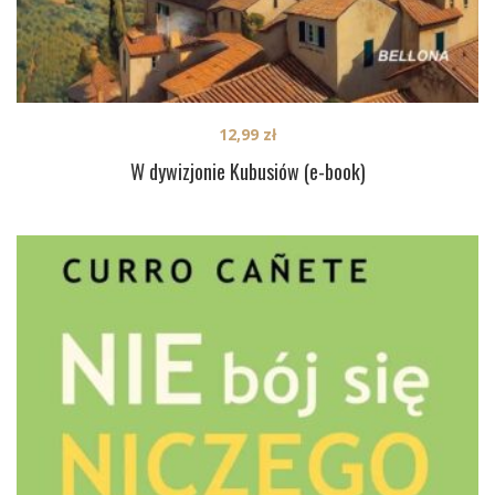
12,99
zł
W dywizjonie Kubusiów (e-book)