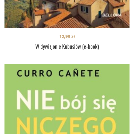
12,99
zł
W dywizjonie Kubusiów (e-book)