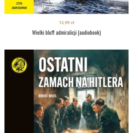
12,99
zł
Wielki bluff admiralicji (audiobook)