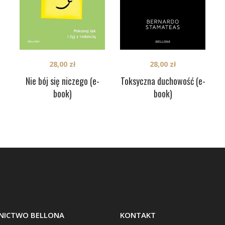
28,00
zł
28,00
zł
Nie bój się niczego (e-
Toksyczna duchowość (e-
book)
book)
ICTWO BELLONA
KONTAKT