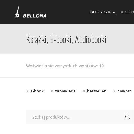
KATEGORIE
KOLEK
Książki, E-booki, Audiobooki
Posortowane
Wyświetlanie wszystkich wyników: 10
według
najnowszych
e-book
zapowiedz
bestseller
nowosc