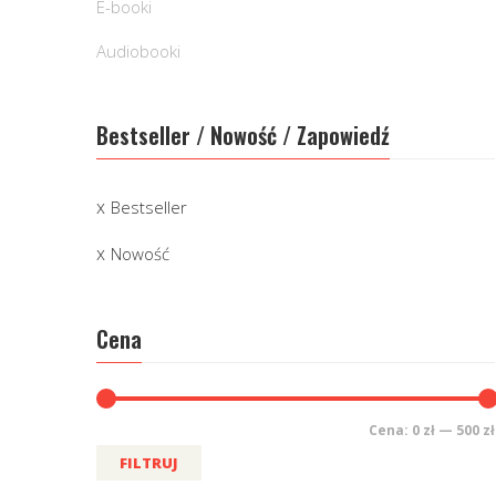
E-booki
Audiobooki
Bestseller / Nowość / Zapowiedź
Bestseller
Nowość
Cena
Cena:
0 zł
—
500 zł
FILTRUJ