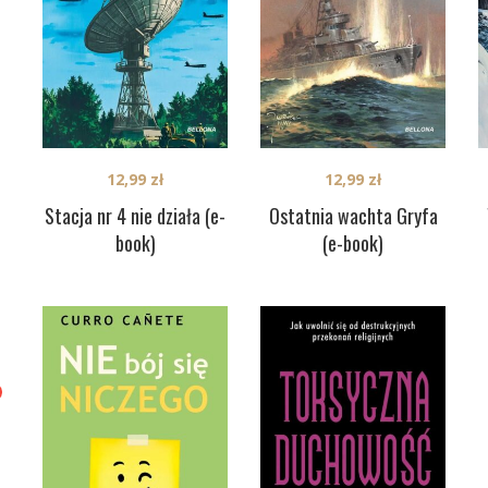
12,99
zł
12,99
zł
Stacja nr 4 nie działa (e-
Ostatnia wachta Gryfa
book)
(e-book)