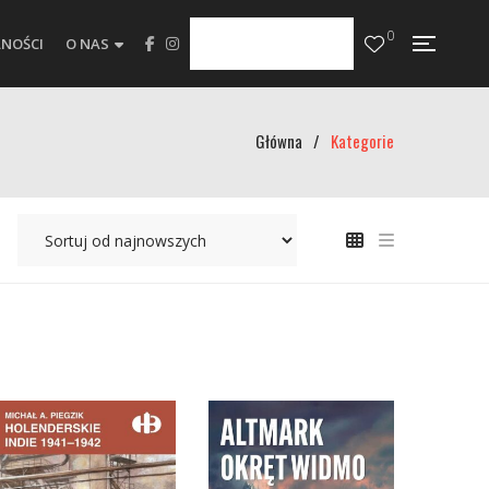
0
NOŚCI
O NAS
Główna
/
Kategorie