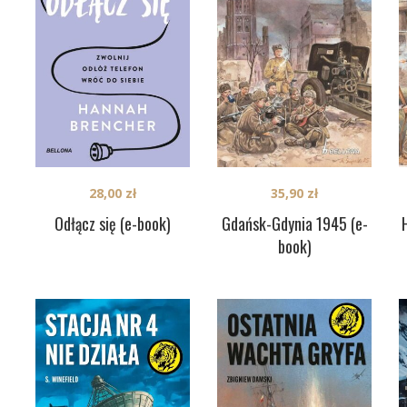
28,00
zł
35,90
zł
Odłącz się (e-book)
Gdańsk-Gdynia 1945 (e-
book)