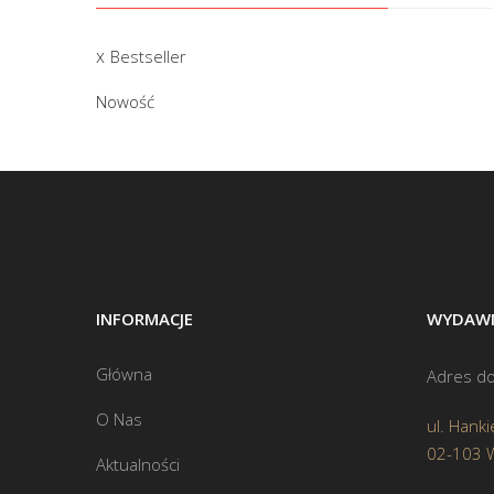
Bestseller
Nowość
INFORMACJE
WYDAWN
Główna
Adres do
O Nas
ul. Hanki
02-103 
Aktualności