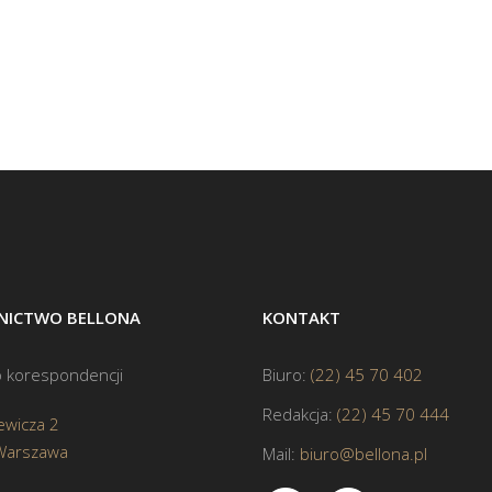
ICTWO BELLONA
KONTAKT
 korespondencji
Biuro:
(22) 45 70 402
Redakcja:
(22) 45 70 444
ewicza 2
Warszawa
Mail:
biuro@bellona.pl