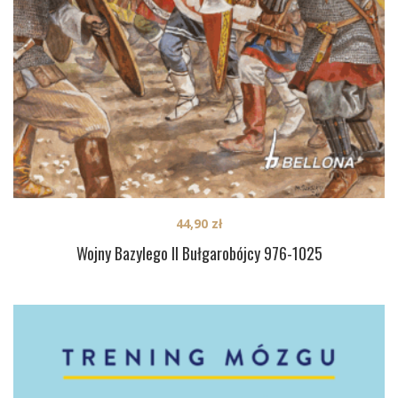
44,90
zł
Wojny Bazylego II Bułgarobójcy 976-1025