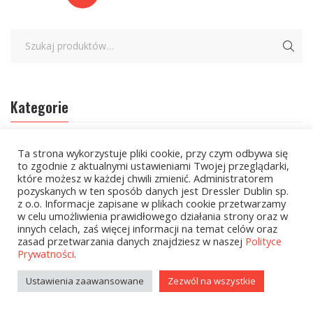
Kategorie
zobacz wszystkie
Ta strona wykorzystuje pliki cookie, przy czym odbywa się
to zgodnie z aktualnymi ustawieniami Twojej przeglądarki,
które możesz w każdej chwili zmienić. Administratorem
Wielcy Humaniści – 02.03.2026
pozyskanych w ten sposób danych jest Dressler Dublin sp.
z o.o. Informacje zapisane w plikach cookie przetwarzamy
Kolekcje Biedronka - 16.03.2026
w celu umożliwienia prawidłowego działania strony oraz w
innych celach, zaś więcej informacji na temat celów oraz
Wielcy Humaniści – 16.03.2026
zasad przetwarzania danych znajdziesz w naszej
Polityce
Prywatności
.
Kolekcje Biedronka - 13.04.2026
Ustawienia zaawansowane
Zezwól na wszystkie
Kolekcje Biedronka