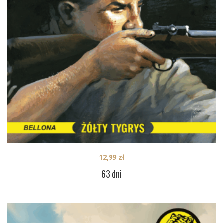
12,99
zł
63 dni