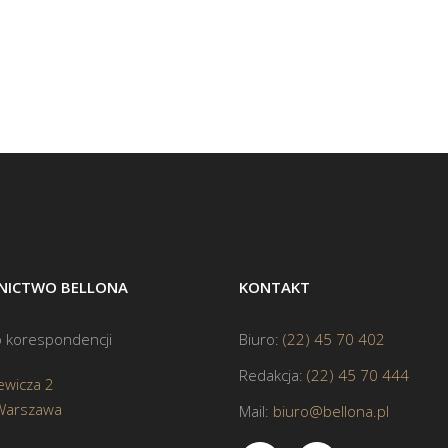
ICTWO BELLONA
KONTAKT
 korespondencji
Biuro:
(22) 45 70 402
Redakcja:
(22) 45 70 444
ewicza 2
Warszawa
Mail:
biuro@bellona.pl