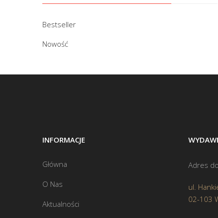
Bestseller
Nowość
INFORMACJE
WYDAWN
Główna
Adres do
O Nas
ul. Hanki
02-103 
Aktualności