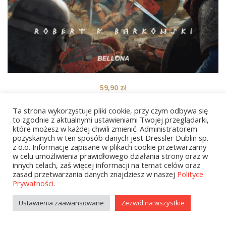
59,90
zł
Siemowit Zacny. Cykl Przodkowie. Tom 4
Ta strona wykorzystuje pliki cookie, przy czym odbywa się
to zgodnie z aktualnymi ustawieniami Twojej przeglądarki,
które możesz w każdej chwili zmienić. Administratorem
pozyskanych w ten sposób danych jest Dressler Dublin sp.
1
2
…
85
NEXT
z o.o. Informacje zapisane w plikach cookie przetwarzamy
w celu umożliwienia prawidłowego działania strony oraz w
innych celach, zaś więcej informacji na temat celów oraz
zasad przetwarzania danych znajdziesz w naszej
Polityce
Prywatności
.
Ustawienia zaawansowane
Zezwól na wszystkie