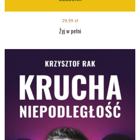
29,99
zł
Żyj w pełni