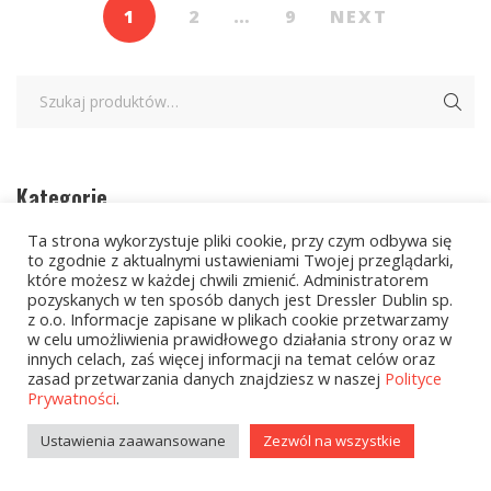
1
2
…
9
NEXT
Kategorie
Ta strona wykorzystuje pliki cookie, przy czym odbywa się
to zgodnie z aktualnymi ustawieniami Twojej przeglądarki,
zobacz wszystkie
które możesz w każdej chwili zmienić. Administratorem
pozyskanych w ten sposób danych jest Dressler Dublin sp.
Wielcy Humaniści – 02.03.2026
z o.o. Informacje zapisane w plikach cookie przetwarzamy
w celu umożliwienia prawidłowego działania strony oraz w
Kolekcje Biedronka - 16.03.2026
innych celach, zaś więcej informacji na temat celów oraz
zasad przetwarzania danych znajdziesz w naszej
Polityce
Prywatności
.
Wielcy Humaniści – 16.03.2026
Ustawienia zaawansowane
Zezwól na wszystkie
Kolekcje Biedronka - 13.04.2026
Kolekcje Biedronka