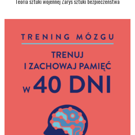
Teoria sztuki wojennej Zarys sztuki bezpieczeństwa