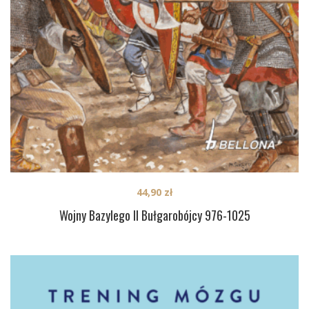
44,90
zł
Wojny Bazylego II Bułgarobójcy 976-1025