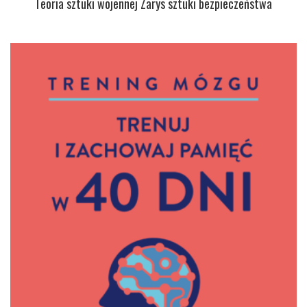
Teoria sztuki wojennej Zarys sztuki bezpieczeństwa