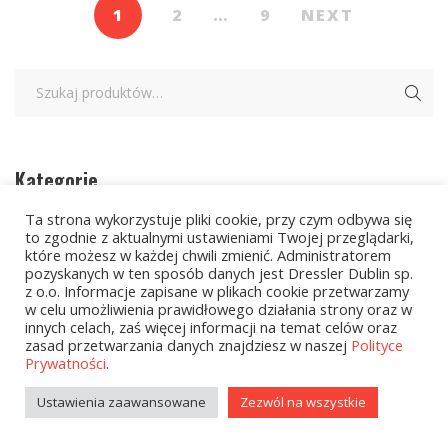
1
2
…
9
NEXT
Kategorie
Ta strona wykorzystuje pliki cookie, przy czym odbywa się
to zgodnie z aktualnymi ustawieniami Twojej przeglądarki,
zobacz wszystkie
które możesz w każdej chwili zmienić. Administratorem
pozyskanych w ten sposób danych jest Dressler Dublin sp.
Kolekcje Biedronka
z o.o. Informacje zapisane w plikach cookie przetwarzamy
w celu umożliwienia prawidłowego działania strony oraz w
Kolekcje Biedronka - 16.02.2026
innych celach, zaś więcej informacji na temat celów oraz
zasad przetwarzania danych znajdziesz w naszej
Polityce
Prywatności
.
Wielcy Humaniści - 16.02.2026
Ustawienia zaawansowane
Zezwól na wszystkie
Wielcy Humaniści – 02.03.2026
Kolekcje Biedronka - 16.03.2026