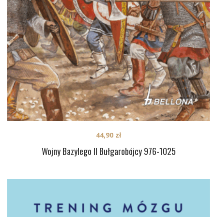
44,90
zł
Wojny Bazylego II Bułgarobójcy 976-1025