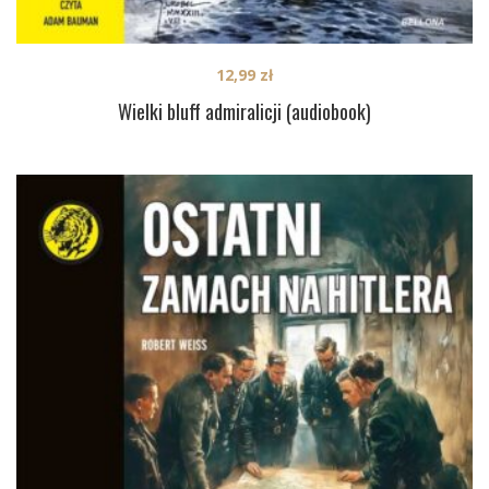
12,99
zł
Wielki bluff admiralicji (audiobook)