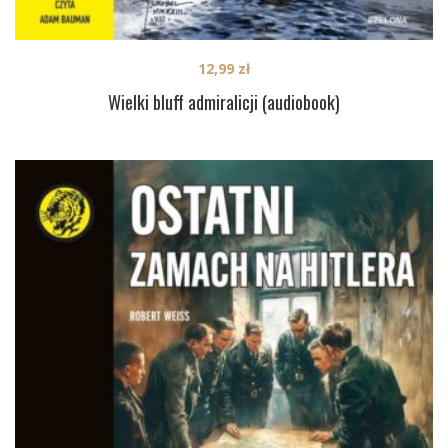
12,99
zł
Wielki bluff admiralicji (audiobook)