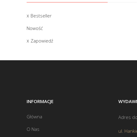
Bestseller
Nowość
Zapowiedź
INFORMACJE
WYDAWN
Główna
Adres do
O Nas
ul. Hanki