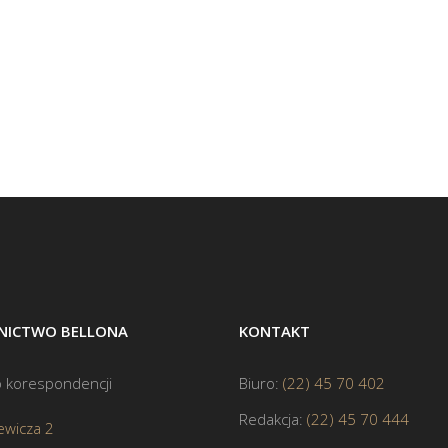
ICTWO BELLONA
KONTAKT
 korespondencji
Biuro:
(22) 45 70 402
Redakcja:
(22) 45 70 444
ewicza 2