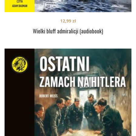
12,99
zł
Wielki bluff admiralicji (audiobook)