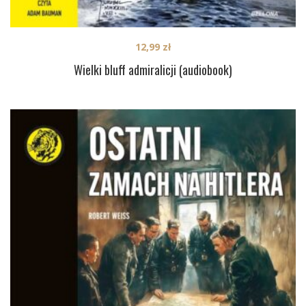
12,99
zł
Wielki bluff admiralicji (audiobook)