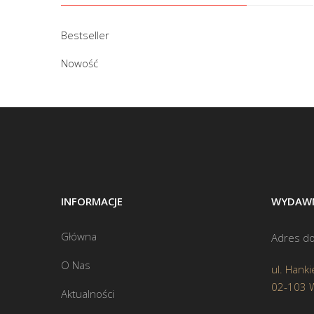
Bestseller
Nowość
INFORMACJE
WYDAWN
Główna
Adres do
O Nas
ul. Hanki
02-103 
Aktualności