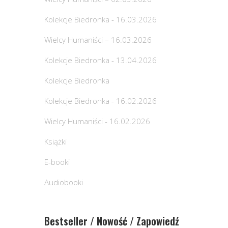
Kolekcje Biedronka - 16.03.2026
Wielcy Humaniści – 16.03.2026
Kolekcje Biedronka - 13.04.2026
Kolekcje Biedronka
Kolekcje Biedronka - 16.02.2026
Wielcy Humaniści - 16.02.2026
Książki
E-booki
Audiobooki
Bestseller / Nowość / Zapowiedź