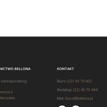
ICTWO BELLONA
KONTAKT
 korespondencji
Biuro:
(22) 45 70 402
Redakcja:
(22) 45 70 444
ewicza 2
Warszawa
Mail:
biuro@bellona.pl