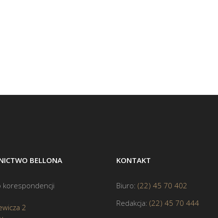
ICTWO BELLONA
KONTAKT
 korespondencji
Biuro:
(22) 45 70 402
Redakcja:
(22) 45 70 444
ewicza 2