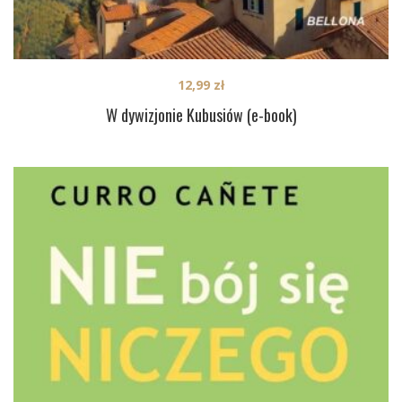
12,99
zł
W dywizjonie Kubusiów (e-book)