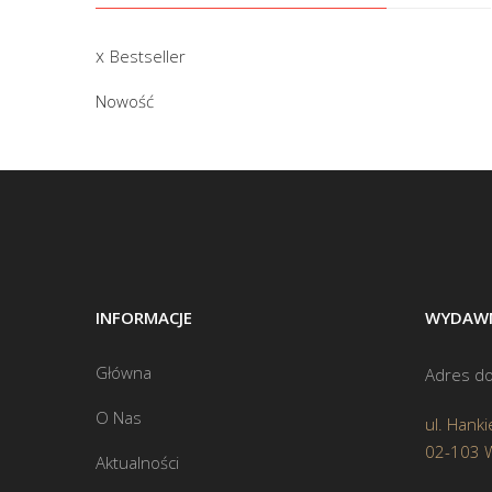
Bestseller
Nowość
INFORMACJE
WYDAWN
Główna
Adres do
O Nas
ul. Hanki
02-103 
Aktualności