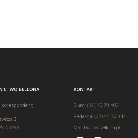
ICTWO BELLONA
KONTAKT
 korespondencji
Biuro:
(22) 45 70 402
Redakcja:
(22) 45 70 444
ewicza 2
Warszawa
Mail:
biuro@bellona.pl