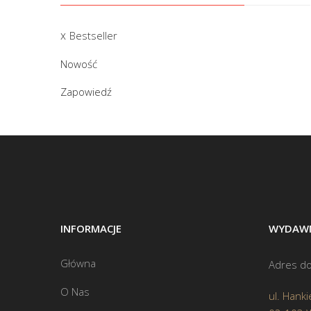
Bestseller
Nowość
Zapowiedź
INFORMACJE
WYDAWN
Główna
Adres do
O Nas
ul. Hanki