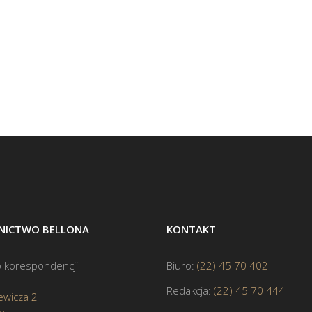
ICTWO BELLONA
KONTAKT
 korespondencji
Biuro:
(22) 45 70 402
Redakcja:
(22) 45 70 444
ewicza 2