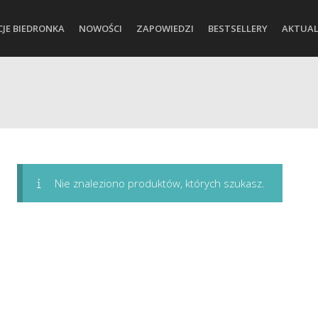
CJE BIEDRONKA
NOWOŚCI
ZAPOWIEDZI
BESTSELLERY
AKTUAL
Nie znaleziono produktów, których szukasz.