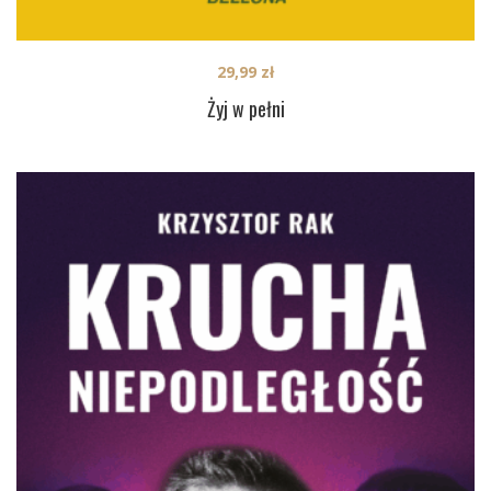
29,99
zł
Żyj w pełni