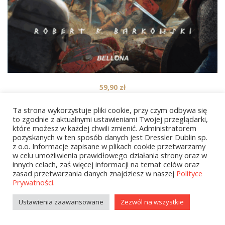
59,90
zł
Siemowit Zacny. Cykl Przodkowie. Tom 4
Ta strona wykorzystuje pliki cookie, przy czym odbywa się
to zgodnie z aktualnymi ustawieniami Twojej przeglądarki,
które możesz w każdej chwili zmienić. Administratorem
pozyskanych w ten sposób danych jest Dressler Dublin sp.
1
2
…
9
NEXT
z o.o. Informacje zapisane w plikach cookie przetwarzamy
w celu umożliwienia prawidłowego działania strony oraz w
innych celach, zaś więcej informacji na temat celów oraz
zasad przetwarzania danych znajdziesz w naszej
Polityce
Prywatności
.
Ustawienia zaawansowane
Zezwól na wszystkie