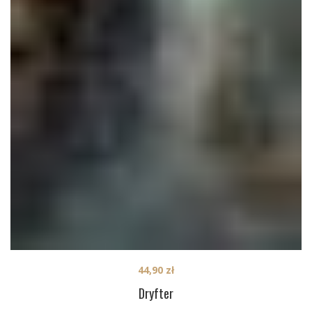
44,90
zł
Dryfter