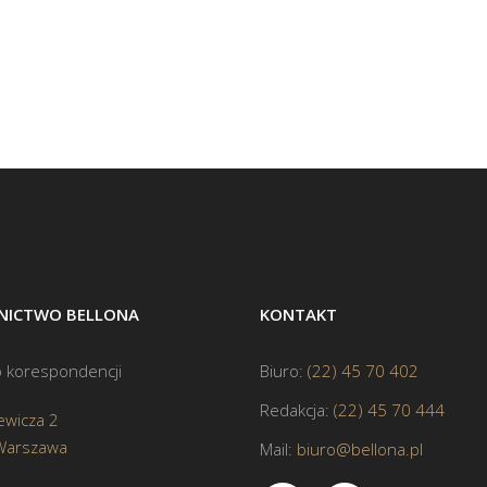
ICTWO BELLONA
KONTAKT
 korespondencji
Biuro:
(22) 45 70 402
Redakcja:
(22) 45 70 444
ewicza 2
Warszawa
Mail:
biuro@bellona.pl