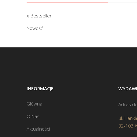
Bestseller
Nowość
INFORMACJE
WYDAWN
Główna
Adres do
O Nas
ul. Hanki
02-103 
Aktualności