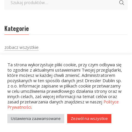
Kategorie
zobacz wszystkie
Kolekcje Biedronka
Ta strona wykorzystuje pliki cookie, przy czym odbywa się
to zgodnie z aktualnymi ustawieniami Twojej przeglądarki,
Kolekcje Biedronka - 16.02.2026
które możesz w każdej chwili zmienić. Administratorem
pozyskanych w ten sposób danych jest Dressler Dublin sp.
Wielcy Humaniści - 16.02.2026
z o.o. Informacje zapisane w plikach cookie przetwarzamy
w celu umożliwienia prawidłowego działania strony oraz w
Wielcy Humaniści – 02.03.2026
innych celach, zaś więcej informacji na temat celów oraz
zasad przetwarzania danych znajdziesz w naszej
Polityce
Kolekcje Biedronka - 16.03.2026
Prywatności
.
Wielcy Humaniści – 16.03.2026
Ustawienia zaawansowane
Zezwól na wszystkie
Kolekcje Biedronka - 13.04.2026