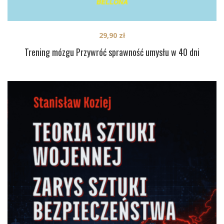
29,90
zł
Trening mózgu Przywróć sprawność umysłu w 40 dni