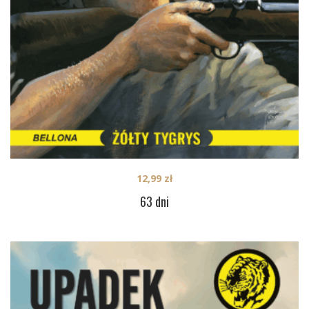
12,99
zł
63 dni