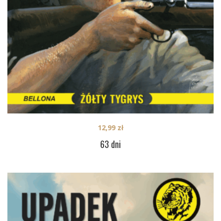
12,99
zł
63 dni