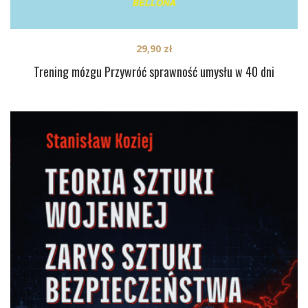
29,90
zł
Trening mózgu Przywróć sprawność umysłu w 40 dni