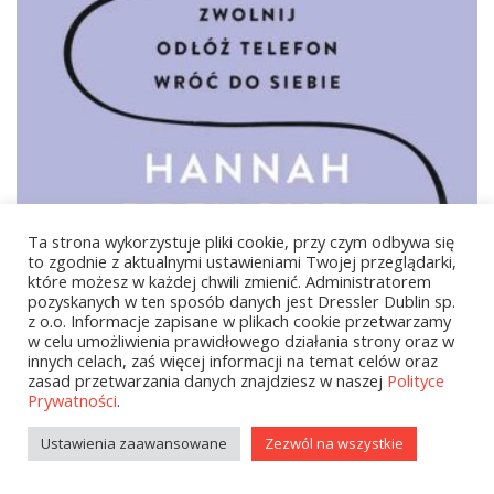
Ta strona wykorzystuje pliki cookie, przy czym odbywa się
to zgodnie z aktualnymi ustawieniami Twojej przeglądarki,
które możesz w każdej chwili zmienić. Administratorem
pozyskanych w ten sposób danych jest Dressler Dublin sp.
z o.o. Informacje zapisane w plikach cookie przetwarzamy
w celu umożliwienia prawidłowego działania strony oraz w
innych celach, zaś więcej informacji na temat celów oraz
34,99
zł
zasad przetwarzania danych znajdziesz w naszej
Polityce
Prywatności
.
Odłącz się
Ustawienia zaawansowane
Zezwól na wszystkie