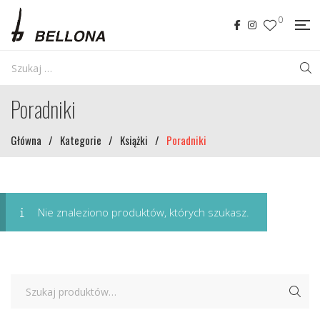
0
Poradniki
Główna
/
Kategorie
/
Książki
/
Poradniki
Nie znaleziono produktów, których szukasz.