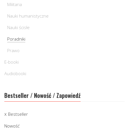
Militaria
Nauki humanistyczne
Nauki ścisłe
Poradniki
Prawo
E-booki
Audiobooki
Bestseller / Nowość / Zapowiedź
Bestseller
Nowość