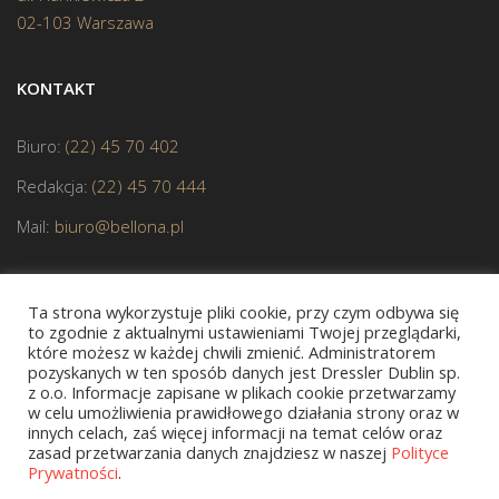
02-103 Warszawa
KONTAKT
Biuro:
(22) 45 70 402
Redakcja:
(22) 45 70 444
Mail:
biuro@bellona.pl
Ta strona wykorzystuje pliki cookie, przy czym odbywa się
to zgodnie z aktualnymi ustawieniami Twojej przeglądarki,
które możesz w każdej chwili zmienić. Administratorem
pozyskanych w ten sposób danych jest Dressler Dublin sp.
JESTEŚMY CZŁONKIEM POLSKIEJ IZBY KSIĄŻKI
z o.o. Informacje zapisane w plikach cookie przetwarzamy
w celu umożliwienia prawidłowego działania strony oraz w
innych celach, zaś więcej informacji na temat celów oraz
zasad przetwarzania danych znajdziesz w naszej
Polityce
Prywatności
.