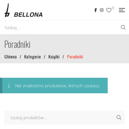
0
Poradniki
Główna
/
Kategorie
/
Książki
/
Poradniki
Nie znaleziono produktów, których szukasz.