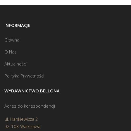
INFORMACJE
Główna
O Nas
Aktualności
Polityka Prywatności
WYDAWNICTWO BELLONA
Adres do korespondencji
ul. Hankiewicza 2
02-103 Warszawa