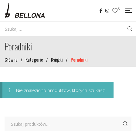
0
Poradniki
Główna
/
Kategorie
/
Książki
/
Poradniki
Nie znaleziono produktów, których szukasz.