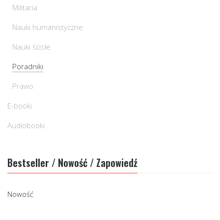
Militaria
Nauki humanistyczne
Nauki ścisłe
Poradniki
Prawo
E-booki
Audiobooki
Bestseller / Nowość / Zapowiedź
Nowość