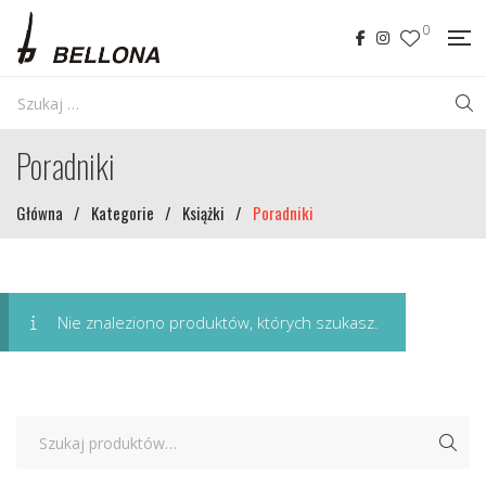
0
Poradniki
Główna
/
Kategorie
/
Książki
/
Poradniki
Nie znaleziono produktów, których szukasz.