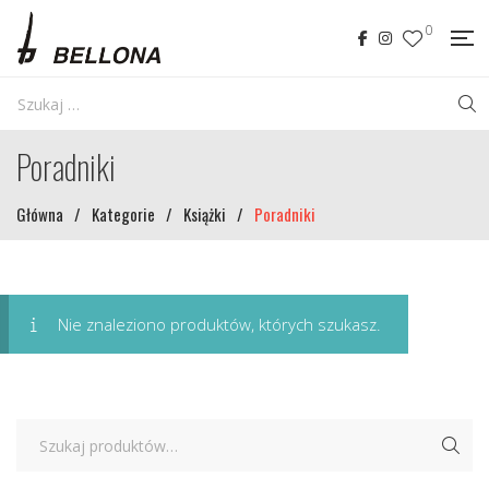
0
Poradniki
Główna
/
Kategorie
/
Książki
/
Poradniki
Nie znaleziono produktów, których szukasz.