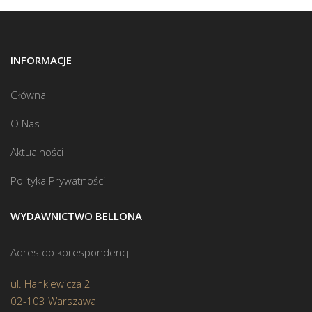
INFORMACJE
Główna
O Nas
Aktualności
Polityka Prywatności
WYDAWNICTWO BELLONA
Adres do korespondencji
ul. Hankiewicza 2
02-103 Warszawa